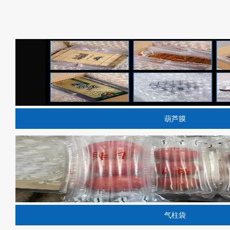
葫芦膜
气柱袋