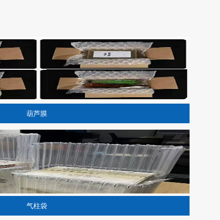
葫芦膜
气柱袋