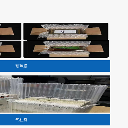
葫芦膜
气柱袋