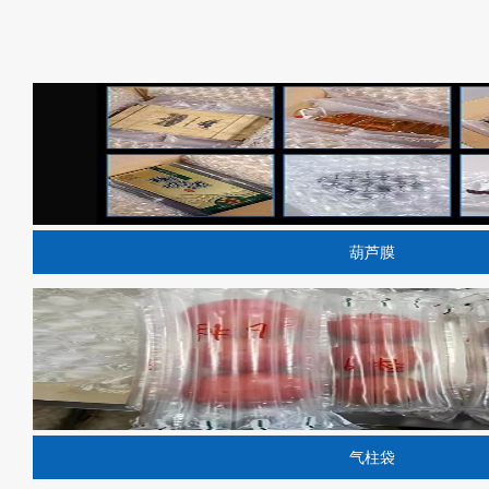
葫芦膜
气柱袋